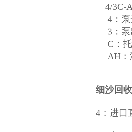
4/3C-A
4：泵进
3：泵
C：托
AH：
细沙回
4：进口