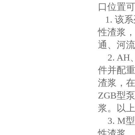
口位置可
1. 该
性渣浆
通、河
2. A
件并配
渣浆，
ZGB型
浆。以
3. M
性渣浆