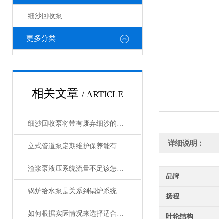
细沙回收泵
更多分类
相关文章
/ ARTICLE
细沙回收泵将带有废弃细沙的水通过管道输送至处理装置
详细说明：
立式管道泵定期维护保养能有效延长使用寿命
渣浆泵液压系统流量不足该怎么解决？
品牌
锅炉给水泵是关系到锅炉系统安全稳定运行的关键
扬程
如何根据实际情况来选择适合自己的渣浆泵？
叶轮结构