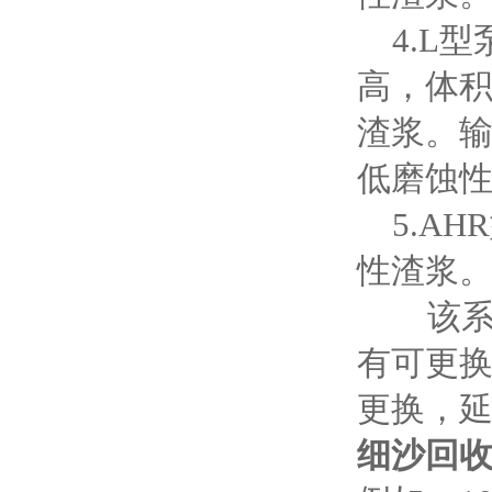
4.L型
高，体
渣浆。输
低磨蚀
5.AH
性渣浆。
该系列
有可更
更换，
细沙回