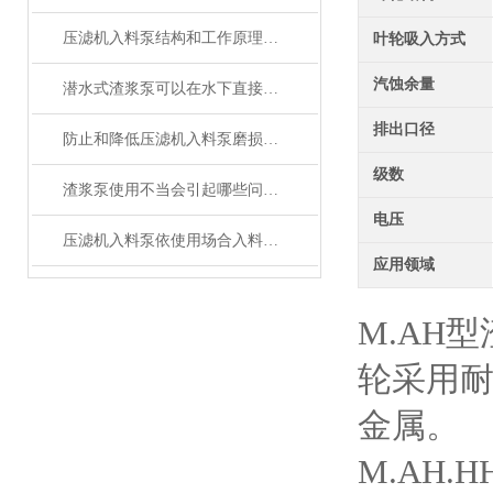
压滤机入料泵结构和工作原理简单故障率也很低
叶轮吸入方式
汽蚀余量
潜水式渣浆泵可以在水下直接吸取浆体并抽送到需要的地方
排出口径
防止和降低压滤机入料泵磨损的措施有哪些？
级数
渣浆泵使用不当会引起哪些问题？
电压
压滤机入料泵依使用场合入料工况而设计
应用领域
M.AH
轮采用耐
金属。
M.AH