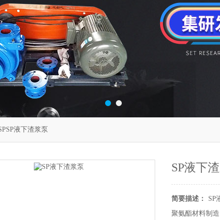
-SPSP液下渣浆泵
SP液下
简要描述：
S
聚氨酯材料制造