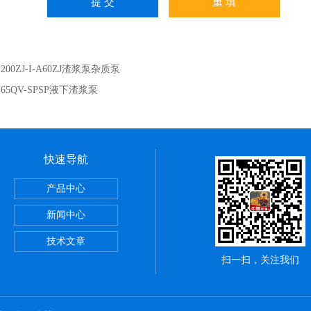
：
200ZJ-I-A60ZJ渣浆泵杂质泵
：
65QV-SPSP液下渣浆泵
快速导航
产品中心
新闻中心
泵
技术文章
扫一扫，关注我们