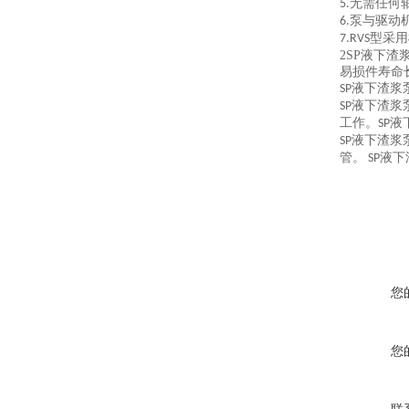
无需任何
5.
泵与驱动
6.
型采用
7.RVS
2SP
液下渣
易损件寿命
液下渣浆
SP
液下渣浆
SP
工作。
液
SP
液下渣浆
SP
管。
液下
SP
您
您