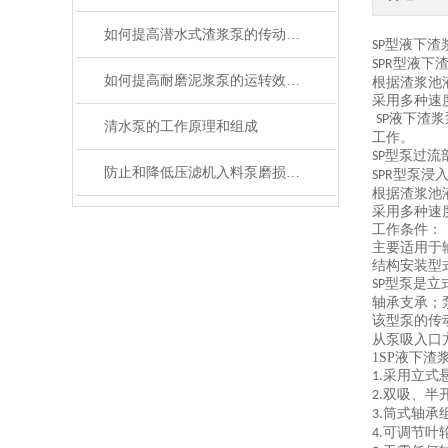
如何提高潜水式渣浆泵的传动效率
型液下渣
SP
型液下
SPR
如何提高耐磨泥浆泵的运转效率呢?
根据渣浆池
采用多种速
液下渣浆
SP
清水泵的工作原理和组成
工作。
型泵过流
SP
防止和降低压滤机入料泵磨损的措施有哪些？
型泵浸
SPR
根据渣浆池
采用多种速
工作条件：
主要适用于
结构安装型
型泵是立
SP
轴承支承；
该型泵的传
从泵吸入口
1SP
液下渣
采用立式
1.
双吸、半
2.
筒式轴承
3.
可调节叶
4.