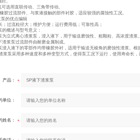
轴封。
机可选用直联传动、三角带传动。
橡胶过流部件、与浆液接触的部件衬胶，适应较强的腐蚀性工况。
浆泵的优点
编辑
长；过流粒径大；维护方便；运行费用低；可靠性高；
泵
的概述与型号意义：
泵
为立式离心渣浆泵，浸入液下，用于输送磨蚀性、粗颗粒、高浓度渣浆
下渣浆泵
过流部件由耐磨金属制成。
泵
浸入液下的零部件均带橡胶外衬，适用于输送无棱角的磨蚀性渣浆。根
渣浆泵
采用多种速度和多种变型方式，使得泵工况下运行，使用寿命长，
产品：
的单位：
的姓名：