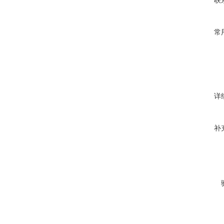
联
常
详
补