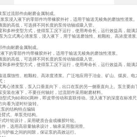
浆泵过流部件由耐磨金属制成。
渣浆泵浸入液下的零部件均带橡胶外衬，适用于输送无棱角的磨蚀性渣浆
液面的高低，可选择不同长度的泵传动轴或吸入管。
度和多种变型方式，使得泵工况下运行，使用寿命长，运行效益高，能满
泵为立式离心渣浆泵，浸入液下，用于输送磨蚀性、粗颗粒、高浓度渣浆
部件由耐磨金属制成。
入液下的零部件均带橡胶外衬，适用于输送无棱角的磨蚀性渣浆。
液面的高低，可选择不同长度的泵传动轴或吸入管。
度和多种变型方式，使得泵工况下运行，使用寿命长，运行效益高，能满
输送腐蚀性、粗颗粒、高浓度渣浆。广泛地应用于冶金、矿山、煤炭、电
式：
式离心渣浆泵，泵入口垂直向下，出口在泵的另一侧垂直向上。泵主要由
泵安装在液下，不要任何轴封，过流部件采用耐磨材料。
动型式为
和
两种，即皮带传动和直联传动。浸入液下的深度在标准尺
BD
DC
方向看为逆时针旋转。
浆泵的结构特点
编辑
悬臂式、单泵壳结构。
开式叶轮设计，采用硬质合金或橡胶叶轮。
组件，选用高容量轴承设计，轴承采用脂润滑。
轮与护板之间的间隙，保证泵的高效运行。