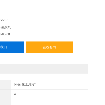
V-SP
下渣浆泵
1-05-08
系我们
在线咨询
环保,化工,地矿
4